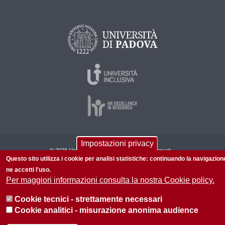
Impostazioni privacy
© 2026 Università di Padova - Tutti i diritti riservati
Questo sito utilizza i cookie per analisi statistiche: continuando la navigazion
P.I. 00742430283 C.F. 80006480281
ne accetti l'uso.
Per maggiori informazioni consulta la nostra Cookie policy.
Informazioni sul sito
Privacy policy
Cookie tecnici - strettamente necessari
Cookie analitici - misurazione anonima audience