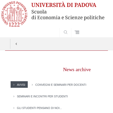
SEARCH
Vai
al
News archive
contenuto
AVVISI
CONVEGNI E SEMINARI PER DOCENTI
SEMINARI E INCONTRI PER STUDENTI
GLI STUDENTI PENSANO DI NOI...