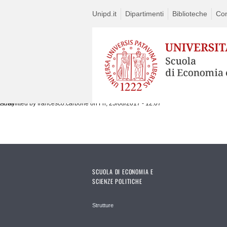
Unipd.it
Dipartimenti
Biblioteche
Con
Submitted by
Array
francesco.carbone
on Fri, 25/08/2017 - 12:07
SCUOLA DI ECONOMIA E
SCIENZE POLITICHE
Strutture