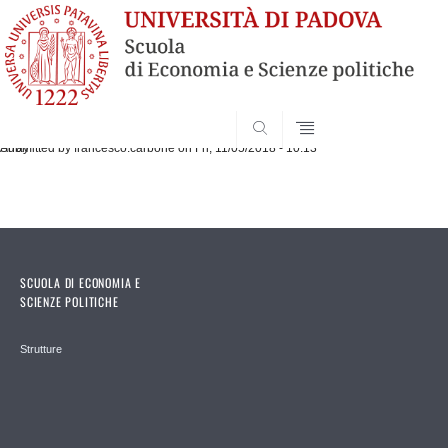
SEARCH
Submitted by
Array
francesco.carbone
on Fri, 11/05/2018 - 10:13
SCUOLA DI ECONOMIA E
SCIENZE POLITICHE
Strutture