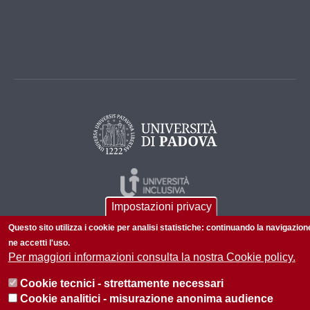
Impostazioni privacy
Questo sito utilizza i cookie per analisi statistiche: continuando la navigazion
ne accetti l'uso.
Per maggiori informazioni consulta la nostra Cookie policy.
Cookie tecnici - strettamente necessari
© 2026 Università di Padova - Tutti i diritti riservati
Cookie analitici - misurazione anonima audience
P.I. 00742430283 C.F. 80006480281