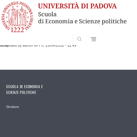
SEARCH
Submitted by
Array
admin
on Fri, 13/04/2012 - 11:49
SCUOLA DI ECONOMIA E
SCIENZE POLITICHE
Strutture