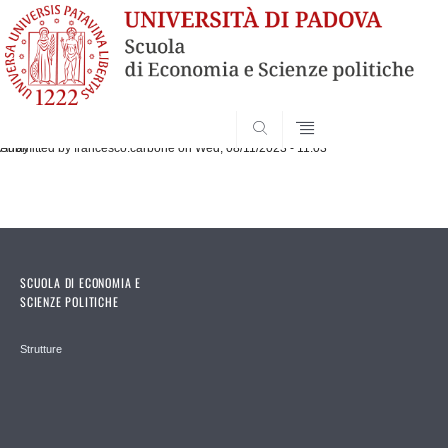
SEARCH
Submitted by
Array
francesco.carbone
on Wed, 08/11/2023 - 11:03
SCUOLA DI ECONOMIA E
SCIENZE POLITICHE
Strutture